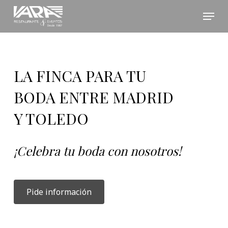
Skip
Menu
to
Close
main
Menu
content
LA FINCA PARA TU
BODA ENTRE MADRID
Y TOLEDO
¡Celebra tu boda con nosotros!
Pide información