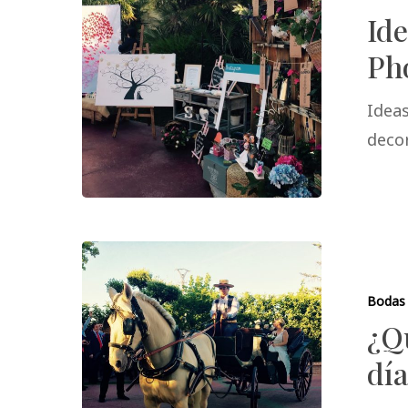
Ide
Ph
Ideas
deco
Bodas
¿Q
día