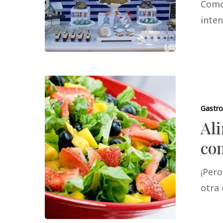
Como
inte
Gastr
Ali
com
¡Pero
otra