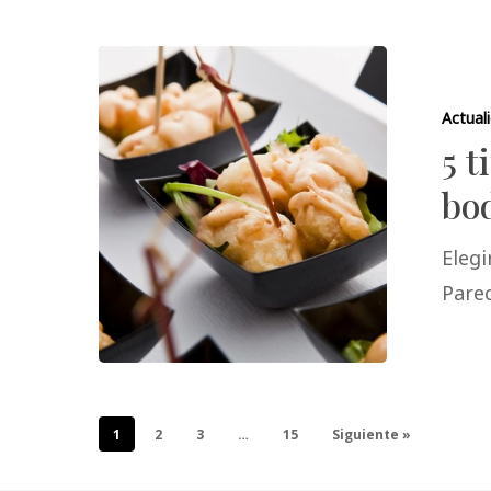
Actual
5 t
bo
Elegi
Pare
1
2
3
…
15
Siguiente »