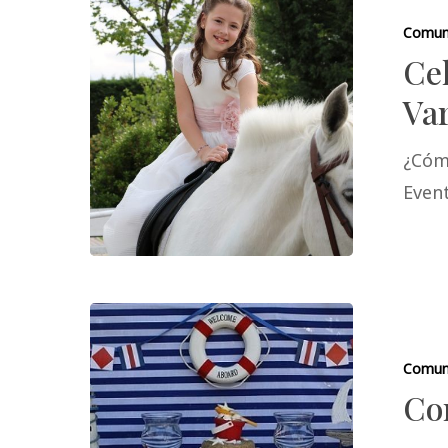
Comun
Ce
Va
¿Cóm
Even
Comun
Co