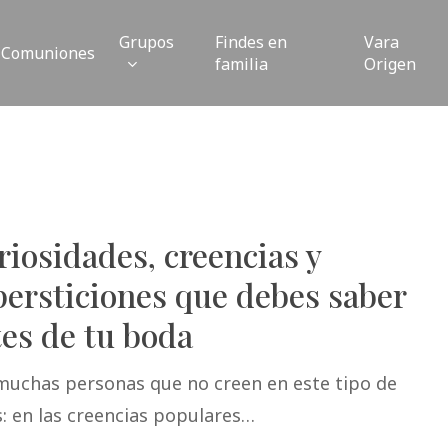
Grupos
Findes en
Vara
Comuniones
familia
Origen
iosidades, creencias y
persticiones que debes saber
tes de tu boda
muchas personas que no creen en este tipo de
: en las creencias populares…