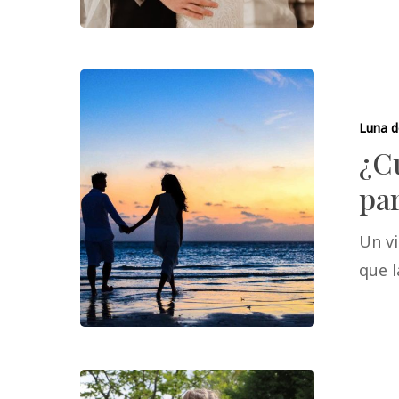
Luna d
¿Cu
par
Un vi
que 