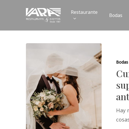
Skip
Restaurante
to
Bodas
main
content
Bodas
Cur
su
an
Hay 
cosas