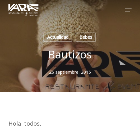
Skip
Menu
to
Close
main
Menu
content
Actualidad
Bebés
Bautizos
26 septiembre, 2015
Hola todos,