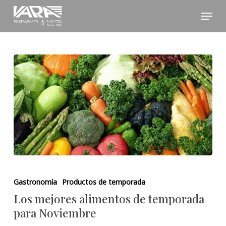
Skip
Menu
to
Close
main
Menu
content
Gastronomía
Productos de temporada
Los mejores alimentos de temporada
para Noviembre