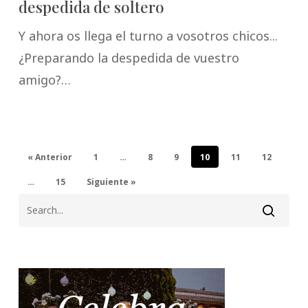
despedida de soltero
Y ahora os llega el turno a vosotros chicos...
¿Preparando la despedida de vuestro
amigo?…
« Anterior
1
…
8
9
10
11
12
…
15
Siguiente »