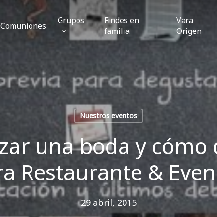
Grupos
Findes en
Vara
Comuniones
familia
Origen
Nuestros eventos
ar una boda y cómo d
ra Restaurante & Even
29 abril, 2015