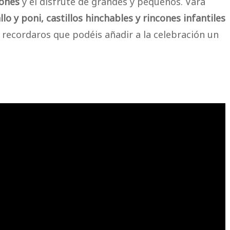
iones
y el disfrute de grandes y pequeños. Vara
lo y poni, castillos hinchables y rincones infantiles
recordaros que podéis añadir a la celebración un