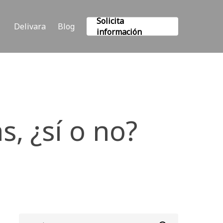
Solicita
Delivara
Blog
información
s, ¿sí o no?