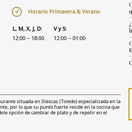
C
q
Horario Primavera & Verano
¿
L, M, X, J, D:
V y S:
l
12:00 – 18:00
12:00 – 01:00
C
E
C
urante situada en Illescas (Toledo) especializada en la
nte, por lo que su punto fuerte reside en la cocina que
ole opción de cambiar de plato y de repetir en el