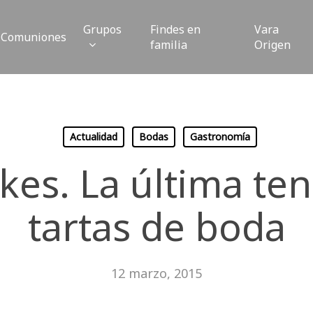
Grupos
Findes en
Vara
Comuniones
familia
Origen
Actualidad
Bodas
Gastronomía
es. La última te
tartas de boda
12 marzo, 2015