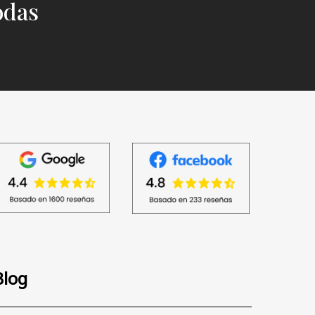
odas
Blog