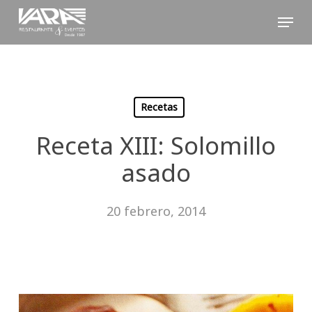
Skip
Menu
to
Close
main
Menu
content
Recetas
Receta XIII: Solomillo
asado
20 febrero, 2014