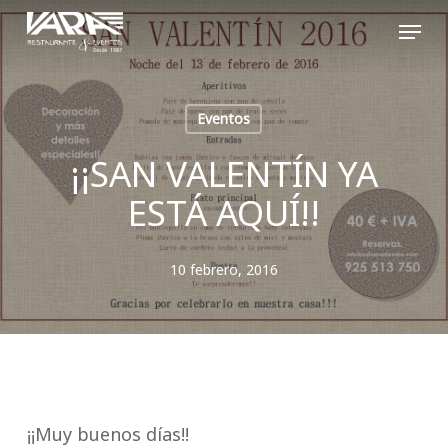
Skip
Menu
to
Close
main
Menu
content
Eventos
¡¡SAN VALENTÍN YA
ESTÁ AQUÍ!!
10 febrero, 2016
¡¡Muy buenos días!!