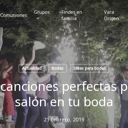
Grupos
Findes en
Vara
Comuniones
familia
Origen
Actualidad
Bodas
Ideas para bodas
e canciones perfectas p
salón en tu boda
21 febrero, 2019