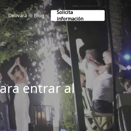
Solicita
Delivara
Blog
información
ara entrar al