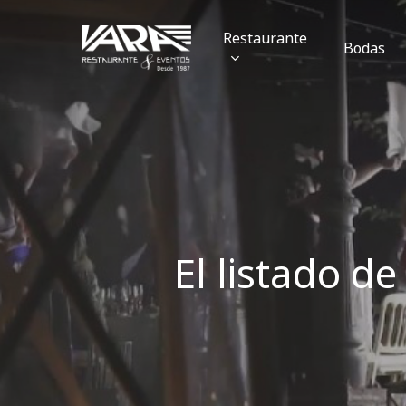
Skip
Restaurante
to
Bodas
main
content
El listado d